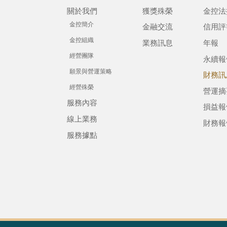
關於我們
獲獎殊榮
金控法
金控簡介
金融交流
信用評
金控組織
業務訊息
年報
經營團隊
永續報
願景與營運策略
財務訊
經營殊榮
營運摘
服務內容
損益報
線上業務
財務報
服務據點