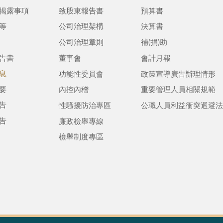
揭露事項
致股東報告書
預算書
等
公司治理架構
決算書
公司治理章則
補(捐)助
告書
董事會
會計月報
息
功能性委員會
政策宣導廣告辦理情形
要
內控內稽
重要管理人員相關規範
告
性騷擾防治專區
公職人員利益衝突迴避法
告
廉政檢舉專線
檢舉制度專區