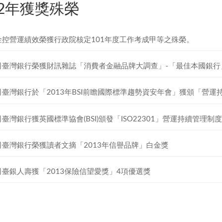
02年獲獎殊榮
金控營運績效榮獲行政院核定101年度工作考成甲等之殊榮。
司臺灣銀行榮獲財訊雜誌「消費者金融品牌大調查」-「最佳本國銀行
司臺灣銀行於「2013年BSI前瞻國際標準趨勢資安年會」獲頒「營運
臺灣銀行獲英國標準協會(BSI)頒發「ISO22301」營運持續管理制
司臺灣銀行榮獲讀者文摘「2013年信譽品牌」白金獎
司臺銀人壽獲「2013保險信望愛獎」4項優選獎