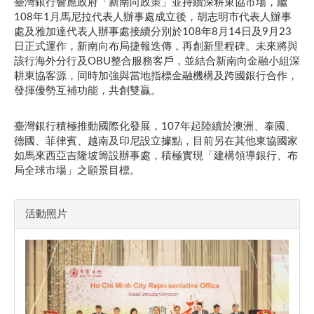
臺灣銀行響應政府「新南向政策」並持續深耕東協市場，繼
108年1月馬尼拉代表人辦事處成立後，胡志明市代表人辦事
處及雅加達代表人辦事處接續分別於108年8月14日及9月23
日正式運作，新南向布局捷報迭傳，再創新里程碑。未來將與
該行海外分行及OBU整合服務客戶，並結合新南向金融小組深
耕東協客源，同時加強與當地指標金融機構及跨國銀行合作，
發揮優勢互補功能，共創雙贏。
臺灣銀行積極推動國際化發展，107年起陸續於澳洲、泰國、
德國、菲律賓、越南及印尼設立據點，目前另在其他東協國家
如馬來西亞吉隆坡籌設辦事處，積極實現「建構領導銀行、布
局全球市場」之願景目標。
活動照片​​