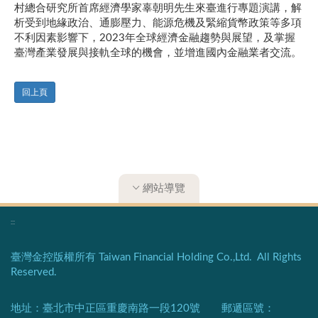
村總合研究所首席經濟學家辜朝明先生來臺進行專題演講，解
析受到地緣政治、通膨壓力、能源危機及緊縮貨幣政策等多項
不利因素影響下，2023年全球經濟金融趨勢與展望，及掌握
臺灣產業發展與接軌全球的機會，並增進國內金融業者交流。
回上頁
網站導覽
:::
臺灣金控版權所有 Taiwan Financial Holding Co.,Ltd. All Rights
Reserved.
地址：臺北市中正區重慶南路一段120號 郵遞區號：