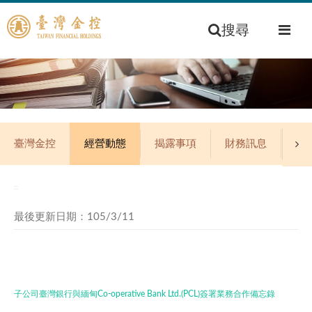
搜尋
臺灣金控
經營動態
揭露事項
財務訊息
公
:::
最後更新日期：105/3/11
子公司臺灣銀行與緬甸Co-operative Bank Ltd.(PCL)簽署業務合作備忘錄