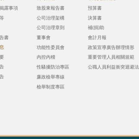
揭露事項
致股東報告書
預算書
等
公司治理架構
決算書
公司治理章則
補(捐)助
告書
董事會
會計月報
息
功能性委員會
政策宣導廣告辦理情形
要
內控內稽
重要管理人員相關規範
告
性騷擾防治專區
公職人員利益衝突迴避法
告
廉政檢舉專線
檢舉制度專區