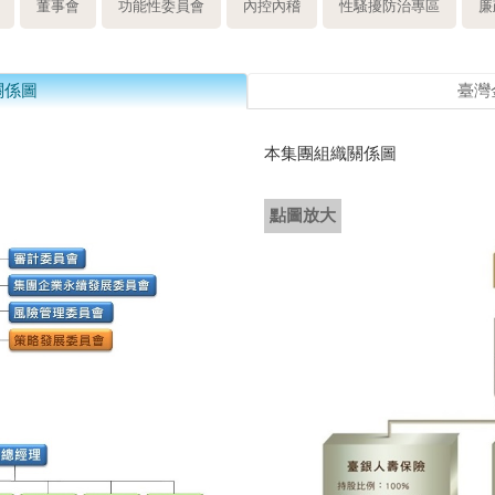
董事會
功能性委員會
內控內稽
性騷擾防治專區
廉
關係圖
臺灣
本集團組織關係圖
點圖放大