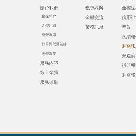
關於我們
獲獎殊榮
金控法
金控簡介
金融交流
信用評
金控組織
業務訊息
年報
經營團隊
永續報
願景與營運策略
財務訊
經營殊榮
營運摘
服務內容
損益報
線上業務
財務報
服務據點