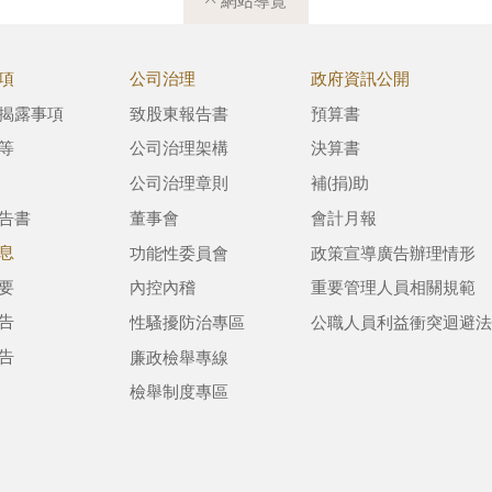
網站導覽
項
公司治理
政府資訊公開
揭露事項
致股東報告書
預算書
等
公司治理架構
決算書
公司治理章則
補(捐)助
告書
董事會
會計月報
息
功能性委員會
政策宣導廣告辦理情形
要
內控內稽
重要管理人員相關規範
告
性騷擾防治專區
公職人員利益衝突迴避法
告
廉政檢舉專線
檢舉制度專區