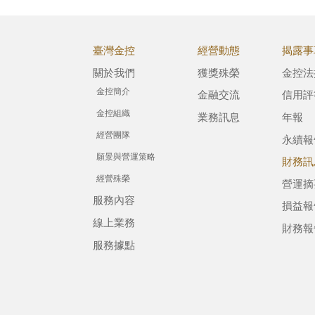
臺灣金控
經營動態
揭露事
關於我們
獲獎殊榮
金控法
金控簡介
金融交流
信用評
金控組織
業務訊息
年報
經營團隊
永續報
願景與營運策略
財務訊
經營殊榮
營運摘
服務內容
損益報
線上業務
財務報
服務據點