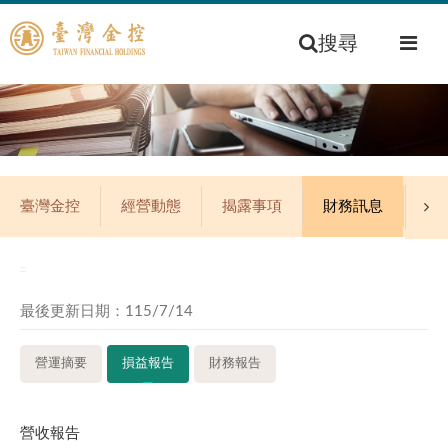
搜尋
臺灣金控
經營動態
揭露事項
財務訊息
公
:::
最後更新日期：115/7/14
營運摘要
損益報告
財務報告
營收報告