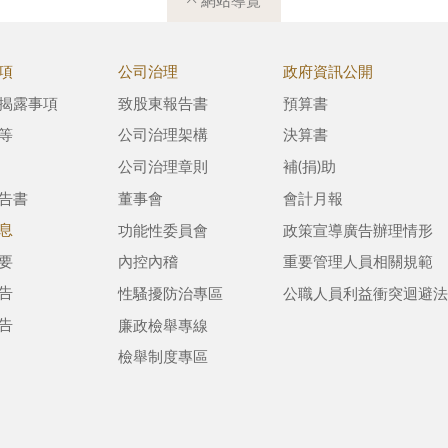
網站導覽
項
公司治理
政府資訊公開
揭露事項
致股東報告書
預算書
等
公司治理架構
決算書
公司治理章則
補(捐)助
告書
董事會
會計月報
息
功能性委員會
政策宣導廣告辦理情形
要
內控內稽
重要管理人員相關規範
告
性騷擾防治專區
公職人員利益衝突迴避法
告
廉政檢舉專線
檢舉制度專區