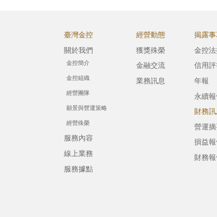
臺灣金控
經營動態
揭露事
關於我們
獲獎殊榮
金控法
金控簡介
金融交流
信用評
金控組織
業務訊息
年報
經營團隊
永續報
願景與營運策略
財務訊
經營殊榮
營運摘
服務內容
損益報
線上業務
財務報
服務據點