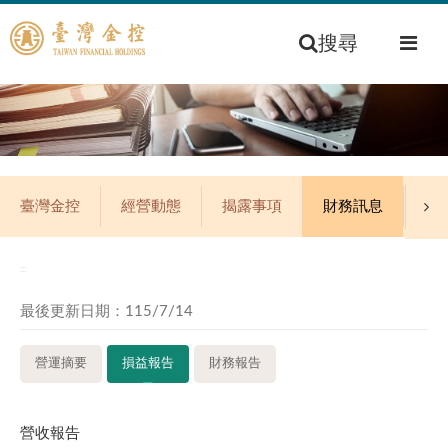
搜尋
臺灣金控
經營動態
揭露事項
財務訊息
公
:::
最後更新日期：115/7/14
營運摘要
損益報告
財務報告
營收報告