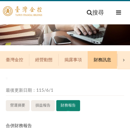
搜尋
臺灣金控
經營動態
揭露事項
財務訊息
公
:::
最後更新日期：115/6/1
營運摘要
損益報告
財務報告
合併財務報告