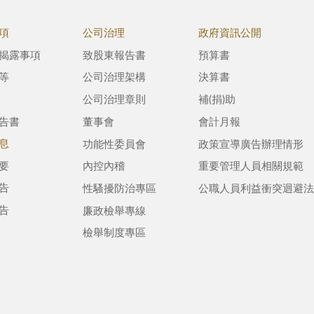
項
公司治理
政府資訊公開
揭露事項
致股東報告書
預算書
等
公司治理架構
決算書
公司治理章則
補(捐)助
告書
董事會
會計月報
息
功能性委員會
政策宣導廣告辦理情形
要
內控內稽
重要管理人員相關規範
告
性騷擾防治專區
公職人員利益衝突迴避法
告
廉政檢舉專線
檢舉制度專區