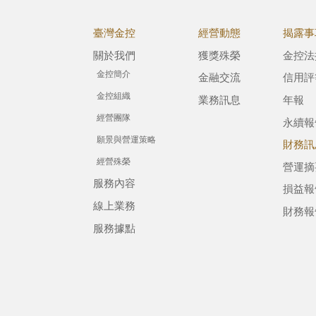
臺灣金控
經營動態
揭露事
關於我們
獲獎殊榮
金控法
金控簡介
金融交流
信用評
金控組織
業務訊息
年報
經營團隊
永續報
願景與營運策略
財務訊
經營殊榮
營運摘
服務內容
損益報
線上業務
財務報
服務據點