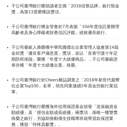
子公司臺灣銀行榮頒讀者文摘「2018信譽品牌」銀行類金
獎，為第13度榮獲該獎項。
子公司臺灣銀行獲金管會於7月表揚「106年度信託業辦理
高齡者及身心障礙者財產信託評鑑」績效優良銀行。
子公司臺銀人壽榮獲中華民國傑出企業管理人協會第14屆
金炬獎「優良客戶滿意度」獎項，並以「長青守護十年定
期防癌保險」榮獲「年度十大績優商品」，子公司臺銀證
券亦獲「年度十大績優企業」殊榮。
子公司臺灣銀行於Cheers雜誌調查之「2018年新世代最嚮
往企業Top100」名單，領先同業連續5年居金控銀行業冠
軍。
子公司臺灣銀行榮獲海外信用保證基金頒發「送保融資金
額績優」及「授信金額成長績優」兩獎項，係唯一獲雙獎
殊榮之銀行，另協助推動僑生技職專班就學貸款保證業
務，獲頒「特殊貢獻獎」。