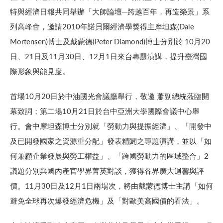
特與經濟日報共同舉辦「大師論壇─跨越百年，再造榮景」系
列高峰會，邀請2010年諾貝爾經濟學獎得主摩坦森(Dale
Mortensen)博士及戴蒙德(Peter Diamond)博士分別於 10月20
日、21日及11月30日、12月1日來台專題演講，提升臺灣國
際形象與能見度。
首場10月20日於中油國光會議廳舉行，敬邀 蕭副總統蒞臨開
幕致詞；第二場10月21日於台中亞洲大學國際會議中心舉
行。會中摩坦森博士分別就「勞動力與提振經濟」、「開發中
及已開發國家之資源重分配」發表精闢之專題演講，並以「如
何兼顧企業發展與勞工權益」、「跨國勞動力的區域整合」2
議題分別與國內產官學界菁英對談，獲得各界廣大迴響與評
價。11月30日及12月1日兩場次，將由戴蒙德博士主講「如何
避免全球再次爆發經濟危機」及「對歐美高國債的看法」。