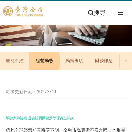
搜尋
臺灣金控
經營動態
揭露事項
財務訊息
公
:::
最後更新日期：105/3/11
舉辦大師論壇 邀請諾貝爾經濟學獎得主開講
值此全球經濟前景晦暗不明、金融市場震盪不安之際，本集團