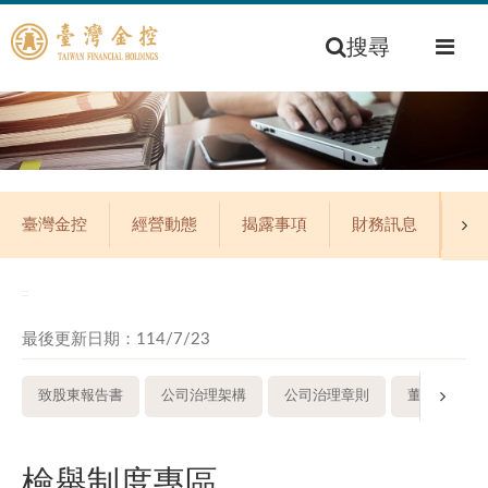
搜尋
臺灣金控
經營動態
揭露事項
財務訊息
公
:::
最後更新日期：114/7/23
致股東報告書
公司治理架構
公司治理章則
董事會
檢舉制度專區