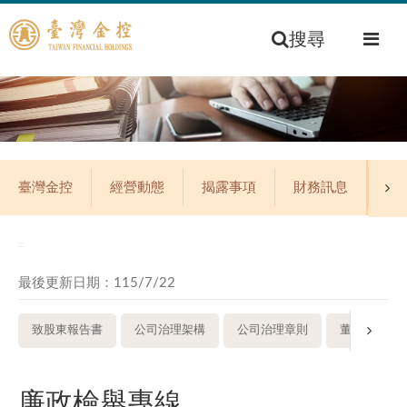
搜尋
臺灣金控
經營動態
揭露事項
財務訊息
公
:::
最後更新日期：115/7/22
致股東報告書
公司治理架構
公司治理章則
董事會
廉政檢舉專線