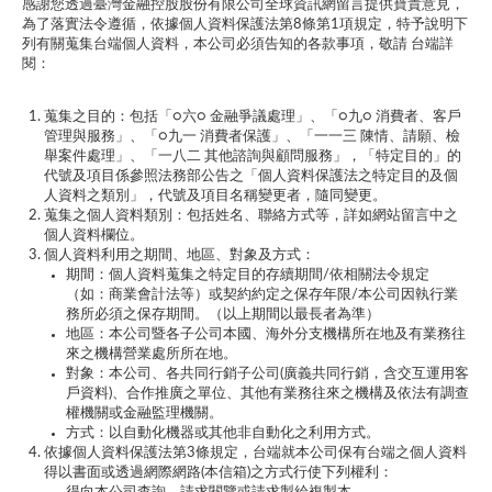
感謝您透過臺灣金融控股股份有限公司全球資訊網留言提供寶貴意見，
為了落實法令遵循，依據個人資料保護法第8條第1項規定，特予說明下
列有關蒐集台端個人資料，本公司必須告知的各款事項，敬請 台端詳
閱：
蒐集之目的：包括「○六○ 金融爭議處理」、「○九○ 消費者、客戶
管理與服務」、「○九一 消費者保護」、「一一三 陳情、請願、檢
舉案件處理」、「一八二 其他諮詢與顧問服務」，「特定目的」的
代號及項目係參照法務部公告之「個人資料保護法之特定目的及個
人資料之類別」，代號及項目名稱變更者，隨同變更。
蒐集之個人資料類別：包括姓名、聯絡方式等，詳如網站留言中之
個人資料欄位。
個人資料利用之期間、地區、對象及方式：
期間：個人資料蒐集之特定目的存續期間/依相關法令規定
（如：商業會計法等）或契約約定之保存年限/本公司因執行業
務所必須之保存期間。（以上期間以最長者為準）
地區：本公司暨各子公司本國、海外分支機構所在地及有業務往
來之機構營業處所所在地。
對象：本公司、各共同行銷子公司(廣義共同行銷，含交互運用客
戶資料)、合作推廣之單位、其他有業務往來之機構及依法有調查
權機關或金融監理機關。
方式：以自動化機器或其他非自動化之利用方式。
依據個人資料保護法第3條規定，台端就本公司保有台端之個人資料
得以書面或透過網際網路(本信箱)之方式行使下列權利：