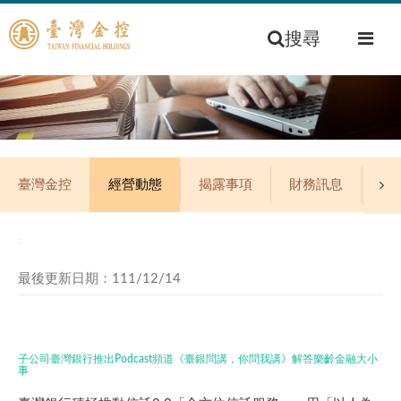
搜尋
臺灣金控
經營動態
揭露事項
財務訊息
公
:::
最後更新日期：111/12/14
子公司臺灣銀行推出Podcast頻道《臺銀問講，你問我講》解答樂齡金融大小
事