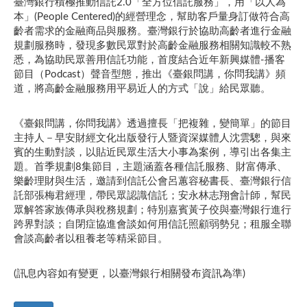
臺灣銀行積極推動信託2.0「全方位信託服務」，用「以人為
本」(People Centered)的經營理念，幫助客戶量身訂做符合高
齡者需求的金融商品與服務。臺灣銀行於協助高齡者進行金融
規劃服務時，發現多數民眾對於高齡金融服務相關知識較不熟
悉，為協助民眾善用信託功能，首度結合近年新興媒體-播客
節目（Podcast）聲音型態，推出《臺銀問講，你問我講》頻
道，將高齡金融服務用平易近人的方式「說」給民眾聽。
《臺銀問講，你問我講》透過擅長「把複雜，變簡單」的節目
主持人－早安財經文化出版發行人暨資深媒體人沈雲驄，與來
賓的生動對談，以貼近民眾生活大小事為案例，導引出各集主
題。首季規劃8集節目，主題涵蓋各種信託服務、財富傳承、
樂齡理財與生活，邀請到信託公會呂蕙容秘書長、臺灣銀行信
託部張梅君經理，帶民眾認識信託；安永林志翔會計師，幫民
眾解答家族傳承與稅務規劃；特別嘉賓黃子佼與臺灣銀行進行
跨界對談；自閉症協進會談如何用信託照顧弱勢兒；租服全聯
會談高齡者以租養老等精采節目。
(訊息內容如有變更，以臺灣銀行相關發布資訊為準)