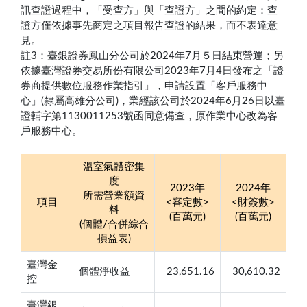
訊查證過程中，「受查方」與「查證方」之間的約定：查
證方僅依據事先商定之項目報告查證的結果，而不表達意
見。
註3：臺銀證券鳳山分公司於2024年7月５日結束營運；另
依據臺灣證券交易所份有限公司2023年7月4日發布之「證
券商提供數位服務作業指引」，申請設置「客戶服務中
心」(隸屬高雄分公司)，業經該公司於2024年6月26日以臺
證輔字第1130011253號函同意備查，原作業中心改為客
戶服務中心。
溫室氣體密集
度
2023年
2024年
所需營業額資
項目
<審定數>
<財簽數>
料
(百萬元)
(百萬元)
(個體/合併綜合
損益表)
臺灣金
個體淨收益
23,651.16
30,610.32
控
臺灣銀