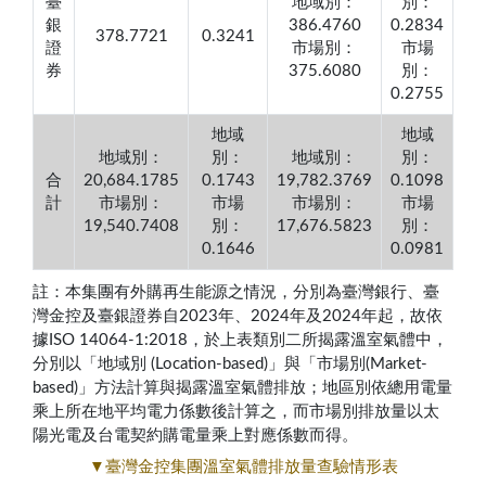
臺
地域別：
別：
銀
386.4760
0.2834
378.7721
0.3241
證
市場別：
市場
券
375.6080
別：
0.2755
地域
地域
地域別：
別：
地域別：
別：
合
20,684.1785
0.1743
19,782.3769
0.1098
計
市場別：
市場
市場別：
市場
19,540.7408
別：
17,676.5823
別：
0.1646
0.0981
註：本集團有外購再生能源之情況，分別為臺灣銀行、臺
灣金控及臺銀證券自2023年、2024年及2024年起，故依
據ISO 14064-1:2018，於上表類別二所揭露溫室氣體中，
分別以「地域別 (Location-based)」與「市場別(Market-
based)」方法計算與揭露溫室氣體排放；地區別依總用電量
乘上所在地平均電力係數後計算之，而市場別排放量以太
陽光電及台電契約購電量乘上對應係數而得。
▼臺灣金控集團溫室氣體排放量查驗情形表