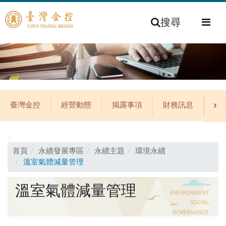
搜尋
臺灣金控
經營動態
揭露事項
財務訊息
公
:::
首頁
永續發展專區
永續主題
環境永續
溫室氣體減量管理
溫室氣體減量管理