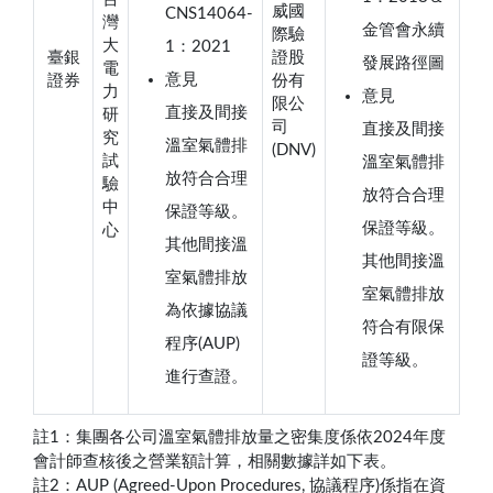
威國
CNS14064-
灣
金管會永續
際驗
大
1：2021
臺銀
證股
發展路徑圖
電
意見
證券
份有
力
意見
限公
直接及間接
研
司
直接及間接
究
溫室氣體排
(DNV)
試
溫室氣體排
放符合合理
驗
放符合合理
中
保證等級。
保證等級。
心
其他間接溫
其他間接溫
室氣體排放
室氣體排放
為依據協議
符合有限保
程序(AUP)
證等級。
進行查證。
註1：集團各公司溫室氣體排放量之密集度係依2024年度
會計師查核後之營業額計算，相關數據詳如下表。
註2：AUP (Agreed-Upon Procedures, 協議程序)係指在資