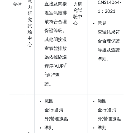
電
CNS14064-
直接及間接
金控
力研
力
究試
1：2021
溫室氣體排
研
驗中
究
放符合合理
心
意見
試
保證等級。
驗
查驗結果符
中
其他間接溫
合合理保證
心
室氣體排放
等級及查證
為依據協議
準則。
註
程序(AUP)
2
進行查
證。
範圍
範圍
全行(含海
全行(含海
外)營運據點
外)營運據點
準則
準則