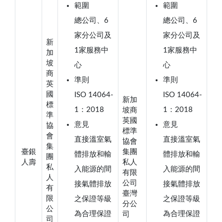
範圍
範圍
總公司、6
總公司、6
家分公司及
家分公司及
新
1家服務中
1家服務中
加
坡
心
心
商
準則
準則
英
國
ISO 14064-
ISO 14064-
新加
標
1：2018
1：2018
坡商
準
英國
意見
意見
協
標準
會
直接溫室氣
直接溫室氣
協會
集
臺銀
集團
體排放和輸
體排放和輸
團
人壽
私人
私
入能源的間
入能源的間
有限
人
公司
接氣體排放
接氣體排放
有
臺灣
限
之保證等級
之保證等級
分公
公
為合理保證
為合理保證
司
司