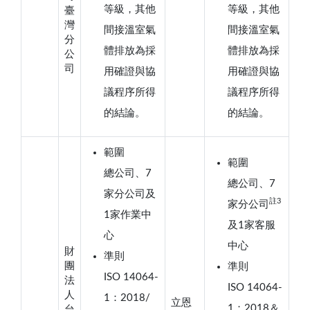
等級，其他
等級，其他
臺
灣
間接溫室氣
間接溫室氣
分
體排放為採
體排放為採
公
司
用確證與協
用確證與協
議程序所得
議程序所得
的結論。
的結論。
範圍
範圍
總公司、7
總公司、7
家分公司及
註
3
家分公司
1家作業中
及1家客服
心
中心
財
準則
團
準則
ISO 14064-
法
ISO 14064-
人
1：2018/
立恩
1：2018＆
台