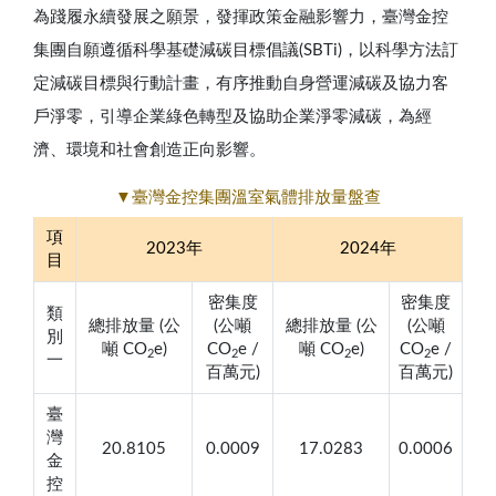
為踐履永續發展之願景，發揮政策金融影響力，臺灣金控
集團自願遵循科學基礎減碳目標倡議(SBTi)，以科學方法訂
定減碳目標與行動計畫，有序推動自身營運減碳及協力客
戶淨零，引導企業綠色轉型及協助企業淨零減碳，為經
濟、環境和社會創造正向影響。
▼臺灣金控集團溫室氣體排放量盤查
項
2023年
2024年
目
密集度
密集度
類
總排放量 (公
(公噸
總排放量 (公
(公噸
別
噸 CO
e)
CO
e /
噸 CO
e)
CO
e /
2
2
2
2
一
百萬元)
百萬元)
臺
灣
20.8105
0.0009
17.0283
0.0006
金
控