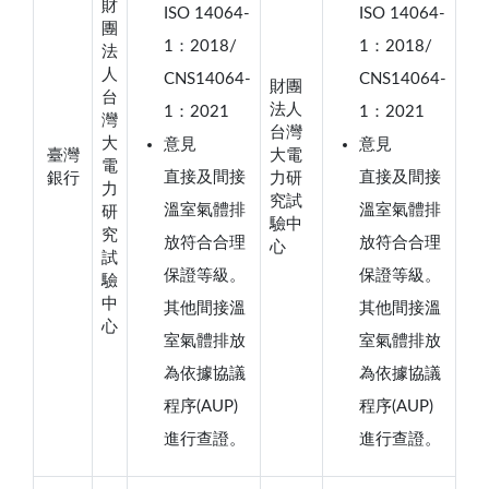
財
ISO 14064-
ISO 14064-
團
1：2018/
1：2018/
法
人
CNS14064-
CNS14064-
財團
台
法人
1：2021
1：2021
灣
台灣
大
意見
意見
臺灣
大電
電
直接及間接
直接及間接
銀行
力研
力
究試
溫室氣體排
溫室氣體排
研
驗中
究
放符合合理
放符合合理
心
試
保證等級。
保證等級。
驗
中
其他間接溫
其他間接溫
心
室氣體排放
室氣體排放
為依據協議
為依據協議
程序(AUP)
程序(AUP)
進行查證。
進行查證。