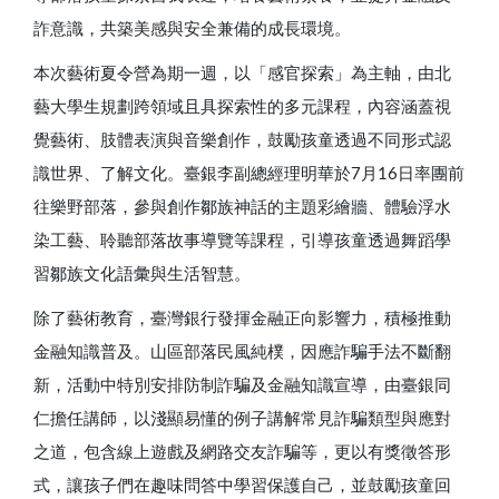
詐意識，共築美感與安全兼備的成長環境。
本次藝術夏令營為期一週，以「感官探索」為主軸，由北
藝大學生規劃跨領域且具探索性的多元課程，內容涵蓋視
覺藝術、肢體表演與音樂創作，鼓勵孩童透過不同形式認
識世界、了解文化。臺銀李副總經理明華於7月16日率團前
往樂野部落，參與創作鄒族神話的主題彩繪牆、體驗浮水
染工藝、聆聽部落故事導覽等課程，引導孩童透過舞蹈學
習鄒族文化語彙與生活智慧。
除了藝術教育，臺灣銀行發揮金融正向影響力，積極推動
金融知識普及。山區部落民風純樸，因應詐騙手法不斷翻
新，活動中特別安排防制詐騙及金融知識宣導，由臺銀同
仁擔任講師，以淺顯易懂的例子講解常見詐騙類型與應對
之道，包含線上遊戲及網路交友詐騙等，更以有獎徵答形
式，讓孩子們在趣味問答中學習保護自己，並鼓勵孩童回