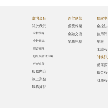
臺灣金控
經營動態
揭露事
關於我們
獲獎殊榮
金控法
金控簡介
金融交流
信用評
金控組織
業務訊息
年報
經營團隊
永續報
願景與營運策略
財務訊
經營殊榮
營運摘
服務內容
損益報
線上業務
財務報
服務據點