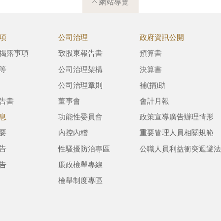
網站導覽
項
公司治理
政府資訊公開
揭露事項
致股東報告書
預算書
等
公司治理架構
決算書
公司治理章則
補(捐)助
告書
董事會
會計月報
息
功能性委員會
政策宣導廣告辦理情形
要
內控內稽
重要管理人員相關規範
告
性騷擾防治專區
公職人員利益衝突迴避法
告
廉政檢舉專線
檢舉制度專區