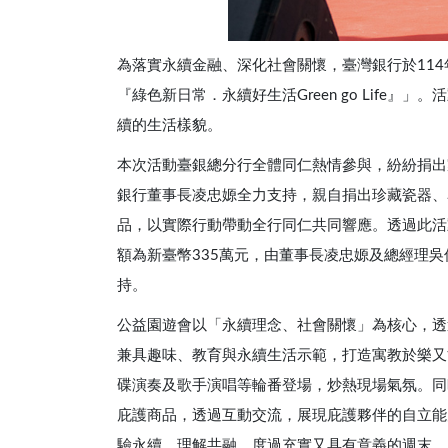
為落實永續金融、深化社會關懷，臺灣銀行於114年
『綠色新日常．永續好生活Green go Lif
續的生活樣貌。
本次活動臺銀總分行全體同仁熱情參與，紛紛捐出
銀行董事長凌忠嫄全力支持，親自捐出珍藏瓷器、
品，以實際行動帶動全行同仁共同響應。透過此活
額為新臺幣335萬元，由董事長凌忠嫄及總經理
持。
公益園遊會以「永續理念、社會關懷」為核心，透
兼具趣味、教育與永續生活示範，打造寓教於樂又
碟演奏及歌手演唱等輪番登場，炒熱現場氣氛。同
庇護商品，透過互動交流，展現庇護夥伴的自立能
驗永續、理解共融，度過充實又具有意義的週末。