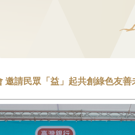
會 邀請民眾「益」起共創綠色友善