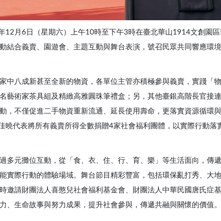
12月6日（星期六）上午10時至下午3時在臺北華山1914文創園
e』」。活動結合義賣、園遊會、主題互動與舞台表演，號召民眾共同響
家中八成新甚至全新的物資，各單位主管亦積極參與義賣，實踐「
名藝術家茶具組及精緻高雅圓珠筆禮盒；另，其他臺銀高階長官接
動，不僅促進二手物資重新流通、延長使用壽命，更落實資源循環
吳佳曉代表將所有義賣所得全數捐贈4家社會福利團體，以實際行動落
過多元攤位互動，從「食、衣、住、行、育、樂」等生活面向，傳
能實際行動的體驗場域。舞台節目精彩豐富，包括環保亂打秀、大
時邀請財團法人喜憨兒社會福利基金會、財團法人中華民國唐氏症
力、生命故事與努力成果，提升社會參與，傳遞共融與關懷的價值