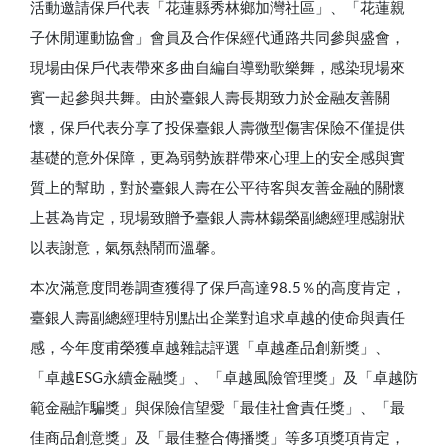
活動邀請保戶代表「花蓮縣秀林鄉加灣社區」、「花蓮親
子休閒運動協會」會員及合作保經代通路共同參與盛會，
現場由保戶代表帶來多曲自編自導勁歌樂舞，感染現場來
賓一起參與共舞。由於臺銀人壽長期致力於金融友善關
懷，保戶代表分享了投保臺銀人壽微型傷害保險不僅提供
基礎的意外保障，更為弱勢族群帶來心理上的安全感與實
質上的幫助，對於臺銀人壽在公平待客與友善金融的關懷
上甚為肯定，現場致贈予臺銀人壽林鍚榮副總經理感謝狀
以表謝意，氣氛熱鬧而溫馨。
本次滿意度問卷調查獲得了保戶高達98.5％的高度肯定，
臺銀人壽副總經理特別點出企業對追求卓越的使命與責任
感，今年度甫榮獲卓越雜誌評選「卓越產品創新獎」、
「卓越ESG永續金融獎」、「卓越風險管理獎」及「卓越防
範金融詐騙獎」與保險信望愛「最佳社會責任獎」、「最
佳商品創意獎」及「最佳整合傳播獎」等多項獎項肯定，