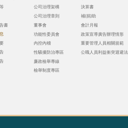
等
公司治理架構
決算書
公司治理章則
補(捐)助
告書
董事會
會計月報
息
功能性委員會
政策宣導廣告辦理情形
要
內控內稽
重要管理人員相關規範
告
性騷擾防治專區
公職人員利益衝突迴避法
告
廉政檢舉專線
檢舉制度專區