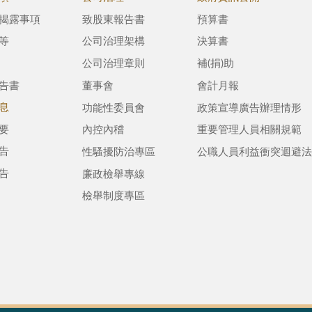
揭露事項
致股東報告書
預算書
等
公司治理架構
決算書
公司治理章則
補(捐)助
告書
董事會
會計月報
息
功能性委員會
政策宣導廣告辦理情形
要
內控內稽
重要管理人員相關規範
告
性騷擾防治專區
公職人員利益衝突迴避法
告
廉政檢舉專線
檢舉制度專區