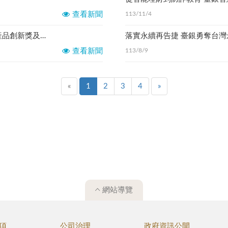
查看新聞
113/11/4
臺銀人壽榮獲卓越雜誌2024卓越保險評比 卓越產品創新獎及卓越ESG永續金融獎
落實永續再告捷 臺銀勇奪台灣
查看新聞
113/8/9
«
1
2
3
4
»
網站導覽
項
公司治理
政府資訊公開