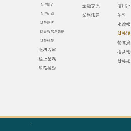
金控簡介
金融交流
信用評
金控組織
業務訊息
年報
經營團隊
永續報
願景與營運策略
財務訊
經營殊榮
營運摘
服務內容
損益報
線上業務
財務報
服務據點
:::