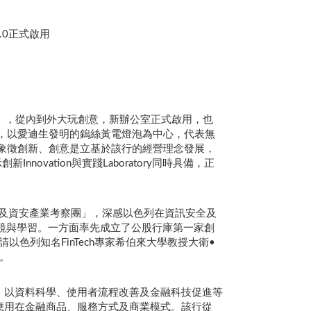
.0正式啟用
ab），從內到外大玩創意，新辦公室正式啟用，也
意，以愛迪生發明的鎢絲黃電燈泡為中心，代表無
基礎，象徵創新、創意是立基於該行的經營理念發展，
ovation與實踐Laboratory同時具備，正
技及資安產業考察團」，深感以色列在資訊安全及
國借鏡與學習。一方面率先成立了公股行庫第一家創
以色列知名FinTech專家希伯來大學教授大衛•
切。
，以資料科學、使用者流程改善及金融科技促進等
應用在金融商品、服務方式及商業模式。該行從