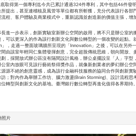
5年底取得第一個專利迄今共已累計通過324件專利，其中包括46件
位所提出，甚至連稽核及風管等單位都有所斬獲，充分代表該行各部
運流程、客戶體驗及商業模式中，重新認識並創造新的價值主張，增
事長進一步表示，創新實驗室新辦公空間的啟用，將不只是辦公室的
後，可以更深入的作為該行創新文化與數位轉型的一個改變的起點。就像
pen」，走過一整面玻璃牆所呈現的「Innovation」之後，可以在另外一扇門
空間由該室年輕同仁集體發揮創意，完全超脫傳統思維，朝向開放、
規劃，採開放式辦公區沒有隔間設計風格，辦公桌擺設呈「人」字型
辦公室內放眼可見該行藝術祭得獎作品，就像新創業者的夢幻辦公空
仁源源不絕的創意靈感，成為該行金融科技服務的協同合作與創新實
訪；對內作為舉辦工作坊、腦力激盪(Brain Storming)、設計流程思考(
數位轉型與創新文化的基地。臺灣銀行數位轉型再進化值得各界期待
動照片