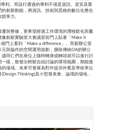
發明專利。而該行通過的專利不僅是資訊、資安及業
門的創新動能，將資訊、技術與思維的數位化整合
加競爭力。
搬遷與整修，更希望經過工作環境的潛移默化與薰
創新實驗室大會議室前門上貼著「Make it
上看到「Make a difference」。而新辦公室
多元與協作的空間運用規劃，摒除傳統OA的辦公
，讓同仁們在座位上隨時轉身或轉頭就可以進行討
間一樣，散發出輕鬆自由討論的環境氛圍，期能激
驗的場域。未來可發展為對外提供外賓及學術單位
Design Thinking)及小型發表會、論壇的場地，
。