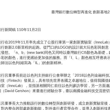
臺灣銀行數位轉型再進化 創新基地2
行新聞稿 110年11月2日
行在2019年11月率先成立了公股行庫第一家創新實驗室（InnoL
該行創新2.0新里程的起跑。從門口的LOGO的設計就大玩色彩與創
發想。「n、b」(new bank)同色又同時以臺灣銀行CIS顏色為
彩的顏色，進行更繽紛更加值的服務。而「I、L」顏色相互呼應表示創新Inn
師法以色列(縮寫為「IL」)的創新精神。
銀行呂董事長前赴以色列主持銀行公會舉辦之「2018以色列金融科
科技（Fintech）發展上，具有領先世界各國之卓越地位，值得我
室（InnoLab），並指派相關同仁前往以色列參訪學習，另一方面邀請
（David Gershon）來臺進行經驗分享，臺以兩國金融科技交流密
來呂董事長大力推動該行的數位轉型與創新研發，成立創新實驗室後
，對內整合跨部處創新動能，對外進行產官學合作，並導入創新科技