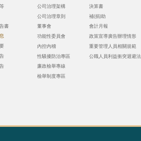
等
公司治理架構
決算書
公司治理章則
補(捐)助
告書
董事會
會計月報
息
功能性委員會
政策宣導廣告辦理情形
要
內控內稽
重要管理人員相關規範
告
性騷擾防治專區
公職人員利益衝突迴避法
告
廉政檢舉專線
檢舉制度專區