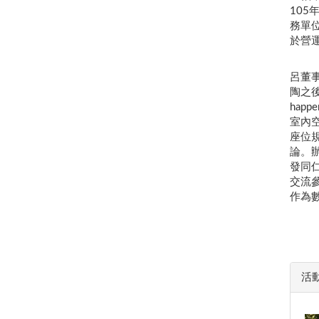
10
務單
於營
呂董
陶之
hap
室內
座位
論。
發同
交流參
作為
活