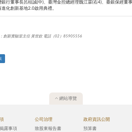
灣銀行董事長呂桔誠(中)、臺灣金控總經理魏江霖(右4)、臺銀保經董
再進化創新基地2.0啟用典禮。
：創新實驗室主任 黃世欽 電話（02）85905556
頁
網站導覽
項
公司治理
政府資訊公開
揭露事項
致股東報告書
預算書