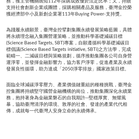
務，獲主管機關函知112年採購成效優於法定比率；又，持續
支持社會創新企業或團體，採購相關產品及服務，臺灣金控榮
獲經濟部中小及新創企業署113年Buying Power-支持獎。
為踐履永續願景，臺灣金控擘劃集團永續發展策略藍圖，具體
將永續理念融入集團營運策略，並推動科學基礎減碳目標
(Science Based Targets, SBT)專案，自願遵循科學基礎減碳目
標倡議(Science Based Targets initiative, SBTi)之方法學，完成
範疇一、二減碳目標與策略規劃，循序推動集團各公司自身營
運淨零，並發揮金融影響力，協力客戶淨零，促進產業及永續
發展良性循環，助力達成「2050淨零排放」國家政策目標。
面臨全球減碳淨零壓力、產業價值鏈重組的種種挑戰，臺灣金
控集團將持續堅守國營金融機構的崗位，推動集團深化永續業
務，抱持著身為金融業磐石的自我期許─堅穩厚實、無懼風
暴，協助臺灣清淨的環境、敦厚的社會、發達的產業代代相
傳，成就每一代臺灣人安身立命的永續傳承。