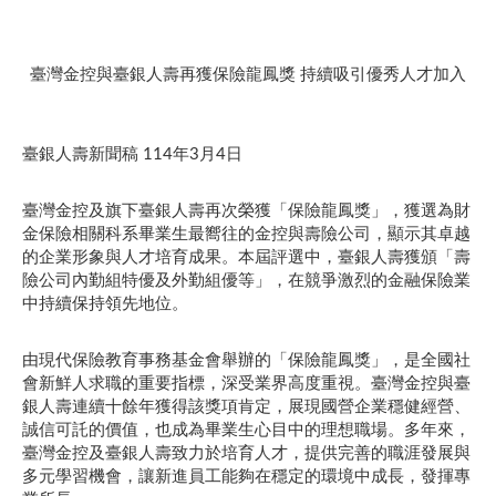
臺灣金控與臺銀人壽再獲保險龍鳳獎 持續吸引優秀人才加入
臺銀人壽新聞稿 114年3月4日
臺灣金控及旗下臺銀人壽再次榮獲「保險龍鳳獎」，獲選為財
金保險相關科系畢業生最嚮往的金控與壽險公司，顯示其卓越
的企業形象與人才培育成果。本屆評選中，臺銀人壽獲頒「壽
險公司內勤組特優及外勤組優等」，在競爭激烈的金融保險業
中持續保持領先地位。
由現代保險教育事務基金會舉辦的「保險龍鳳獎」，是全國社
會新鮮人求職的重要指標，深受業界高度重視。臺灣金控與臺
銀人壽連續十餘年獲得該獎項肯定，展現國營企業穩健經營、
誠信可託的價值，也成為畢業生心目中的理想職場。多年來，
臺灣金控及臺銀人壽致力於培育人才，提供完善的職涯發展與
多元學習機會，讓新進員工能夠在穩定的環境中成長，發揮專