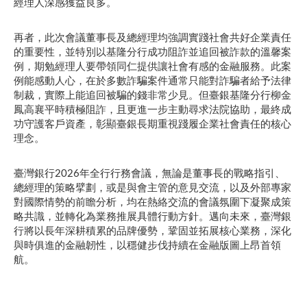
經理人深感獲益良多。
再者，此次會議董事長及總經理均強調實踐社會共好企業責任
的重要性，並特別以基隆分行成功阻詐並追回被詐款的溫馨案
例，期勉經理人要帶領同仁提供讓社會有感的金融服務。此案
例能感動人心，在於多數詐騙案件通常只能對詐騙者給予法律
制裁，實際上能追回被騙的錢非常少見。但臺銀基隆分行柳金
鳳高襄平時積極阻詐，且更進一步主動尋求法院協助，最終成
功守護客戶資產，彰顯臺銀長期重視踐履企業社會責任的核心
理念。
臺灣銀行2026年全行行務會議，無論是董事長的戰略指引、
總經理的策略擘劃，或是與會主管的意見交流，以及外部專家
對國際情勢的前瞻分析，均在熱絡交流的會議氛圍下凝聚成策
略共識，並轉化為業務推展具體行動方針。邁向未來，臺灣銀
行將以長年深耕積累的品牌優勢，鞏固並拓展核心業務，深化
與時俱進的金融韌性，以穩健步伐持續在金融版圖上昂首領
航。