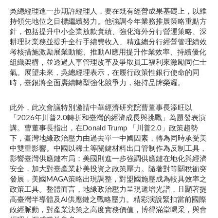
吳總經理進一步期許經理人，要在既有經營成果基礎上，以維
持領先地位之目標繼續努力。他強調今年業務推展策略重點方
針，包括提升中小企業放款實績、強化海外分行營運策略、深
耕理財業務並提升全行手續費收入、精進總分行經營管理績效
考核措施激勵展業動能、推動AI應用提升作業效率、持續優化
組織架構，並透過人事管理改革及爭取員工福利來激勵同仁士
氣。展望未來，吳總經理表示，在履行政策性銀行使命的同
時，臺銀將全面賡續轉型強化競爭力，維持品牌榮耀。
此外，此次會議特別邀請中華經濟研究院曹董事長添旺以
「2026年川普2.0轉折和臺灣的經濟成長與挑戰」為題發表演
講。曹董事長指出，在Donald Trump 「川普2.0」政策趨勢
下，臺灣地緣政治壓力由過去單一中國因素，轉為同時承受美
中雙重影響。中國以稀土等關鍵材料出口管制作為反制工具，
影響臺灣供應鏈布局；美國則進一步強調供應鏈在地化與經濟
安全，加大對臺產業赴美投資之政策壓力。隨著對等關稅衝突
發展，美國MAGA策略出現調整，對盟國施壓成為較具效率之
政策工具。整體而言，地緣政治壓力呈現遞增光譜，且顯著提
高臺灣半導體及AI供應鏈之戰略壓力。精彩演說緊扣當前國際
政經脈動，對產業決策之高度實務價值，博得滿堂喝采，與會