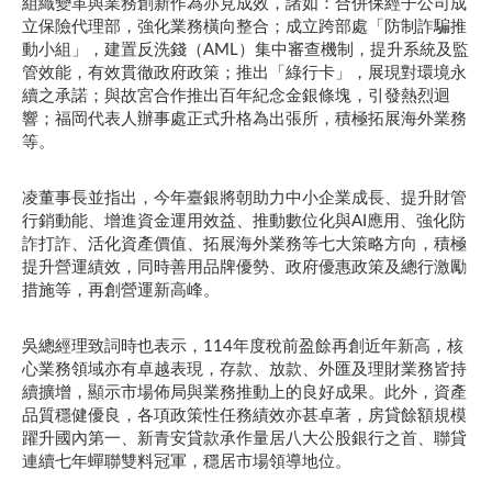
組織變革與業務創新作為亦見成效，諸如：合併保經子公司成
立保險代理部，強化業務橫向整合；成立跨部處「防制詐騙推
動小組」，建置反洗錢（AML）集中審查機制，提升系統及監
管效能，有效貫徹政府政策；推出「綠行卡」，展現對環境永
續之承諾；與故宮合作推出百年紀念金銀條塊，引發熱烈迴
響；福岡代表人辦事處正式升格為出張所，積極拓展海外業務
等。
凌董事長並指出，今年臺銀將朝助力中小企業成長、提升財管
行銷動能、增進資金運用效益、推動數位化與AI應用、強化防
詐打詐、活化資產價值、拓展海外業務等七大策略方向，積極
提升營運績效，同時善用品牌優勢、政府優惠政策及總行激勵
措施等，再創營運新高峰。
吳總經理致詞時也表示，114年度稅前盈餘再創近年新高，核
心業務領域亦有卓越表現，存款、放款、外匯及理財業務皆持
續擴增，顯示市場佈局與業務推動上的良好成果。此外，資產
品質穩健優良，各項政策性任務績效亦甚卓著，房貸餘額規模
躍升國內第一、新青安貸款承作量居八大公股銀行之首、聯貸
連續七年蟬聯雙料冠軍，穩居市場領導地位。