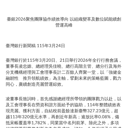
臺銀2026聚焦團隊協作績效導向 以組織變革及數位賦能續創
營運高峰
臺灣銀行新聞稿 115年3月24日
臺灣銀行於115年3月20日、21日舉行2026年全行行務會議，
董事長凌忠嫄、總經理吳佳曉、總行高階主管、總分行及海外
分支機構經理與工會理事長計二百餘人齊聚一堂，以「強健金
融韌性 推升領航績效」為主軸，擘劃未來的策略藍圖，戮力
同心，賡續創造亮麗營運綜效。
凌董事長致詞時，首先感謝總經理所帶領的團隊戮力以赴，以
及工會理事長在勞資和諧方面給予的協助，114年整體績效表
現亮麗。獲利方面，自結稅前盈餘達新臺幣327.23億元，超
越113年320億元水準，再創近年新高；逾放比率0.08%，備
抵呆帳覆蓋率1,782%，同業當中名列前茅。除此之外，多項