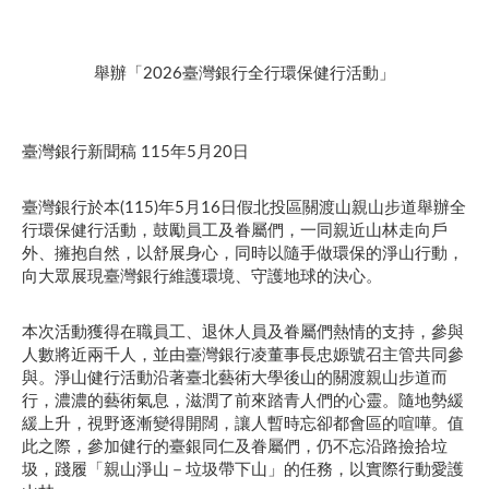
舉辦「2026臺灣銀行全行環保健行活動」
臺灣銀行新聞稿 115年5月20日
臺灣銀行於本(115)年5月16日假北投區關渡山親山步道舉辦全
行環保健行活動，鼓勵員工及眷屬們，一同親近山林走向戶
外、擁抱自然，以舒展身心，同時以隨手做環保的淨山行動，
向大眾展現臺灣銀行維護環境、守護地球的決心。
本次活動獲得在職員工、退休人員及眷屬們熱情的支持，參與
人數將近兩千人，並由臺灣銀行凌董事長忠嫄號召主管共同參
與。淨山健行活動沿著臺北藝術大學後山的關渡親山步道而
行，濃濃的藝術氣息，滋潤了前來踏青人們的心靈。隨地勢緩
緩上升，視野逐漸變得開闊，讓人暫時忘卻都會區的喧嘩。值
此之際，參加健行的臺銀同仁及眷屬們，仍不忘沿路撿拾垃
圾，踐履「親山淨山－垃圾帶下山」的任務，以實際行動愛護