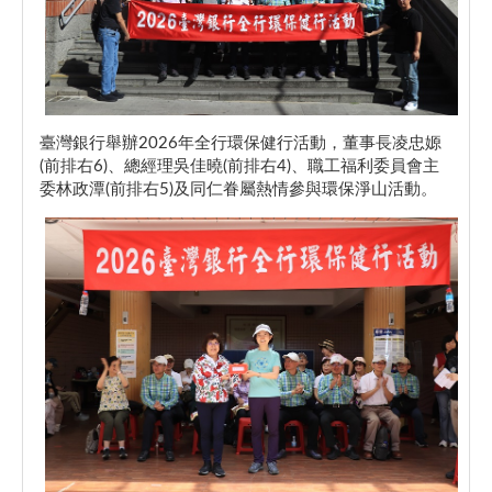
臺灣銀行舉辦2026年全行環保健行活動，董事長凌忠嫄
(前排右6)、總經理吳佳曉(前排右4)、職工福利委員會主
委林政潭(前排右5)及同仁眷屬熱情參與環保淨山活動。