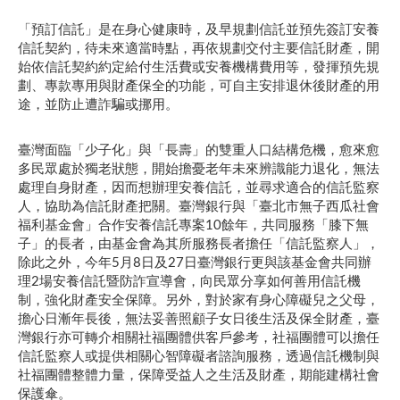
「預訂信託」是在身心健康時，及早規劃信託並預先簽訂安養
信託契約，待未來適當時點，再依規劃交付主要信託財產，開
始依信託契約約定給付生活費或安養機構費用等，發揮預先規
劃、專款專用與財產保全的功能，可自主安排退休後財產的用
途，並防止遭詐騙或挪用。
臺灣面臨「少子化」與「長壽」的雙重人口結構危機，愈來愈
多民眾處於獨老狀態，開始擔憂老年未來辨識能力退化，無法
處理自身財產，因而想辦理安養信託，並尋求適合的信託監察
人，協助為信託財產把關。臺灣銀行與「臺北市無子西瓜社會
福利基金會」合作安養信託專案10餘年，共同服務「膝下無
子」的長者，由基金會為其所服務長者擔任「信託監察人」，
除此之外，今年5月8日及27日臺灣銀行更與該基金會共同辦
理2場安養信託暨防詐宣導會，向民眾分享如何善用信託機
制，強化財產安全保障。另外，對於家有身心障礙兒之父母，
擔心日漸年長後，無法妥善照顧子女日後生活及保全財產，臺
灣銀行亦可轉介相關社福團體供客戶參考，社福團體可以擔任
信託監察人或提供相關心智障礙者諮詢服務，透過信託機制與
社福團體整體力量，保障受益人之生活及財產，期能建構社會
保護傘。