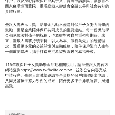
保戶，以及身心障礙保戶或其子女，皆可申請參與，讓教育不
因家庭環境而受限，展現臺銀人壽落實金融友善與社會共好的
具體行動。
臺銀人壽表示，獎、助學金活動不僅是對保戶子女努力向學的
鼓勵，更是企業陪伴保戶共同成長的重要連結。每一份獎助學
金都承載著對孩子的祝福，也象徵對教育的重視與期待。未
來，臺銀人壽將持續秉持「以人為本、服務為先」的經營理
念，透過更多元的公益關懷與金融服務，陪伴保戶迎向人生每
一個重要階段，攜手打造充滿希望與溫暖的幸福未來。
115年度保戶子女獎助學金活動相關說明，請至臺銀人壽官方
網站查詢https://www.twfhclife.com.tw，並依公告內容完成
申請程序。臺銀人壽誠摯邀請符合資格的保戶踴躍提出申請，
共同見證孩子努力學習的成果，陪伴更多學子勇敢逐夢、展翅
高飛。