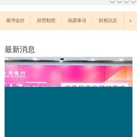
臺灣金控
經營動態
揭露事項
財務訊息
公
:::
最新消息