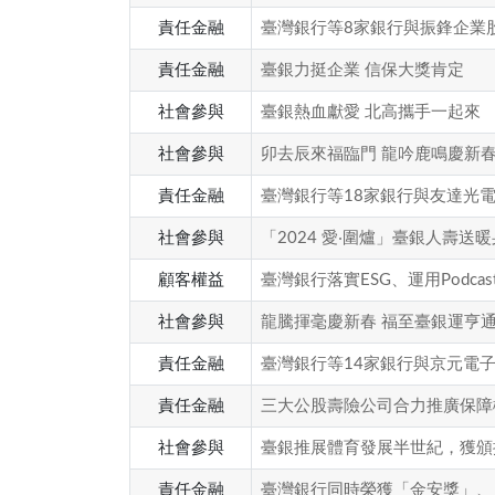
責任金融
臺灣銀行等8家銀行與振鋒企業股
責任金融
臺銀力挺企業 信保大獎肯定
社會參與
臺銀熱血獻愛 北高攜手一起來
社會參與
卯去辰來福臨門 龍吟鹿鳴慶新
責任金融
臺灣銀行等18家銀行與友達光
社會參與
「2024 愛‧圍爐」臺銀人壽送
顧客權益
臺灣銀行落實ESG、運用Podca
社會參與
龍騰揮毫慶新春 福至臺銀運亨
責任金融
臺灣銀行等14家銀行與京元電
責任金融
三大公股壽險公司合力推廣保障
社會參與
臺銀推展體育發展半世紀，獲頒
責任金融
臺灣銀行同時榮獲「金安獎」、