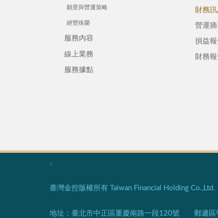
願景與營運策略
財務訊
經營殊榮
營運摘
服務內容
損益報
線上業務
財務報
服務據點
:::
臺灣金控版權所有 Taiwan Financial Holding Co.,Ltd. Al
地址：臺北市中正區重慶南路一段120號 郵遞區號：