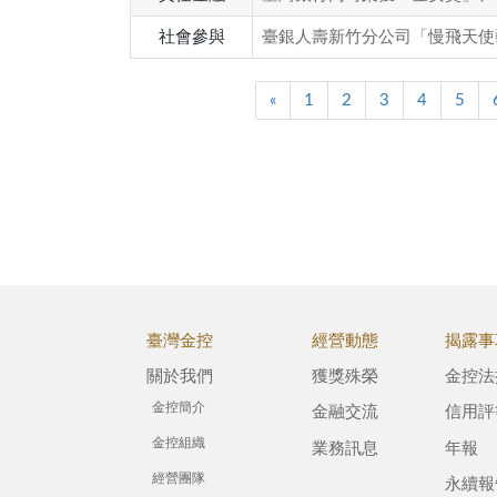
社會參與
臺銀人壽新竹分公司「慢飛天使
«
1
2
3
4
5
臺灣金控
經營動態
揭露事
關於我們
獲獎殊榮
金控法
金控簡介
金融交流
信用評
金控組織
業務訊息
年報
經營團隊
永續報