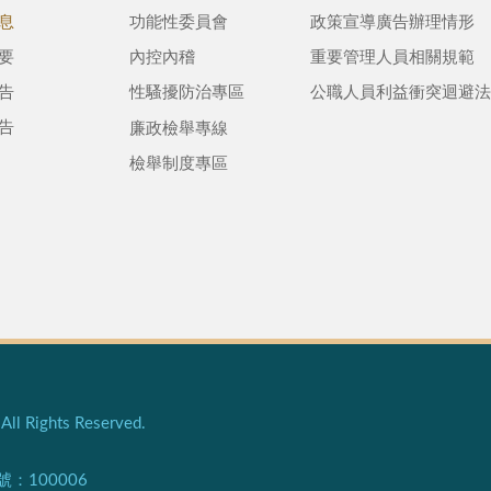
息
功能性委員會
政策宣導廣告辦理情形
要
內控內稽
重要管理人員相關規範
告
性騷擾防治專區
公職人員利益衝突迴避法
告
廉政檢舉專線
檢舉制度專區
l Rights Reserved.
100006