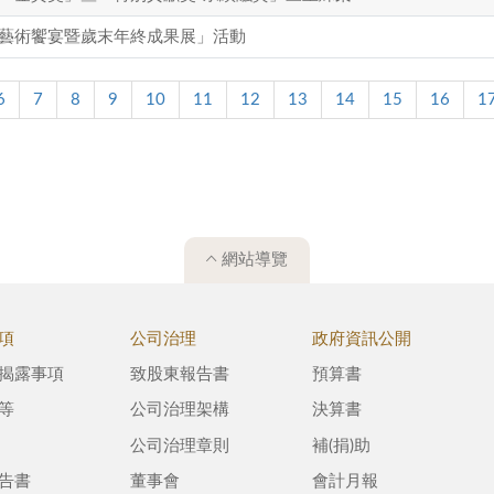
藝術饗宴暨歲末年終成果展」活動
6
7
8
9
10
11
12
13
14
15
16
1
網站導覽
項
公司治理
政府資訊公開
揭露事項
致股東報告書
預算書
等
公司治理架構
決算書
公司治理章則
補(捐)助
告書
董事會
會計月報