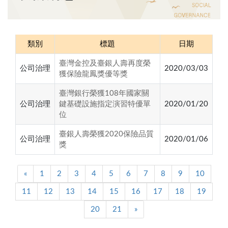
類別
標題
日期
臺灣金控及臺銀人壽再度榮
公司治理
2020/03/03
獲保險龍鳳獎優等獎
臺灣銀行榮獲108年國家關
公司治理
鍵基礎設施指定演習特優單
2020/01/20
位
臺銀人壽榮獲2020保險品質
公司治理
2020/01/06
獎
«
1
2
3
4
5
6
7
8
9
10
11
12
13
14
15
16
17
18
19
20
21
»