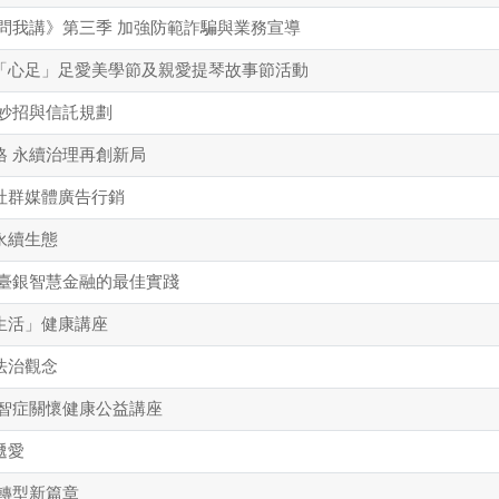
你問我講》第三季 加強防範詐騙與業務宣導
「心足」足愛美學節及親愛提琴故事節活動
詐妙招與信託規劃
格 永續治理再創新局
社群媒體廣告行銷
永續生態
 臺銀智慧金融的最佳實踐
生活」健康講座
法治觀念
失智症關懷健康公益講座
遞愛
慧轉型新篇章