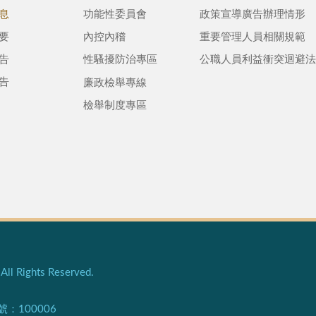
息
功能性委員會
政策宣導廣告辦理情形
要
內控內稽
重要管理人員相關規範
告
性騷擾防治專區
公職人員利益衝突迴避法
告
廉政檢舉專線
檢舉制度專區
l Rights Reserved.
100006