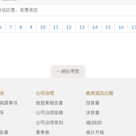
養信託獎」首獎肯定
6
7
8
9
10
11
12
13
14
15
16
1
網站導覽
項
公司治理
政府資訊公開
揭露事項
致股東報告書
預算書
等
公司治理架構
決算書
公司治理章則
補(捐)助
告書
董事會
會計月報