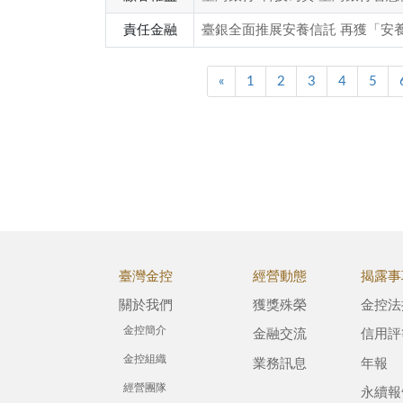
責任金融
臺銀全面推展安養信託 再獲「安
«
1
2
3
4
5
臺灣金控
經營動態
揭露事
關於我們
獲獎殊榮
金控法
金控簡介
金融交流
信用評
金控組織
業務訊息
年報
經營團隊
永續報