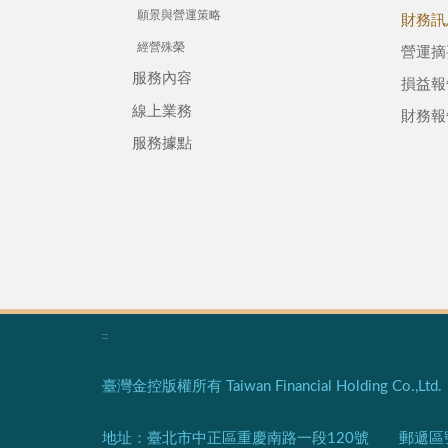
願景與營運策略
財務訊
經營殊榮
營運摘
服務內容
損益報
線上業務
財務報
服務據點
:::
臺灣金控版權所有 Taiwan Financial Holding Co.,Ltd. Al
地址：臺北市中正區重慶南路一段120號 郵遞區號：