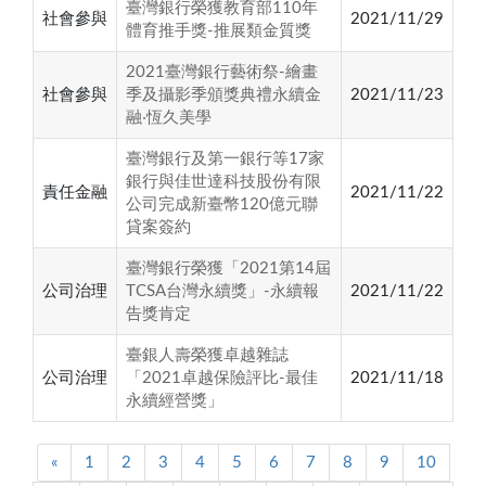
臺灣銀行榮獲教育部110年
社會參與
2021/11/29
體育推手獎-推展類金質獎
2021臺灣銀行藝術祭-繪畫
社會參與
季及攝影季頒獎典禮永續金
2021/11/23
融‧恆久美學
臺灣銀行及第一銀行等17家
銀行與佳世達科技股份有限
責任金融
2021/11/22
公司完成新臺幣120億元聯
貸案簽約
臺灣銀行榮獲「2021第14屆
公司治理
TCSA台灣永續獎」-永續報
2021/11/22
告獎肯定
臺銀人壽榮獲卓越雜誌
公司治理
「2021卓越保險評比-最佳
2021/11/18
永續經營獎」
«
1
2
3
4
5
6
7
8
9
10