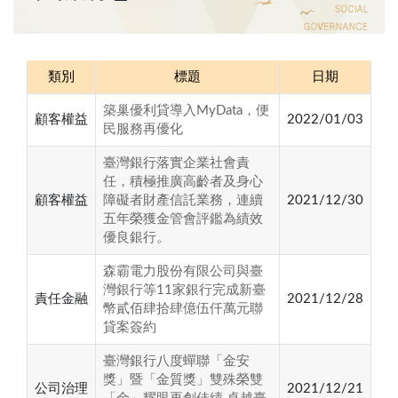
類別
標題
日期
築巢優利貸導入MyData，便
顧客權益
2022/01/03
民服務再優化
臺灣銀行落實企業社會責
任，積極推廣高齡者及身心
顧客權益
障礙者財產信託業務，連續
2021/12/30
五年榮獲金管會評鑑為績效
優良銀行。
森霸電力股份有限公司與臺
灣銀行等11家銀行完成新臺
責任金融
2021/12/28
幣貳佰肆拾肆億伍仟萬元聯
貸案簽約
臺灣銀行八度蟬聯「金安
獎」暨「金質獎」雙殊榮雙
公司治理
2021/12/21