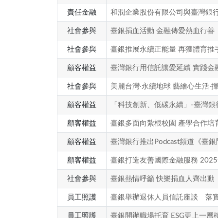
責任金融
和潤企業股份有限公司與臺灣銀行
社會參與
臺銀捐血活動 金融傳愛熱血行善
社會參與
臺銀推展永續正能量 再獲體育推
顧客權益
臺灣銀行用信託讓愛延續 實踐金
社會參與
美麗台灣‧永續地球 藝繪心生活‧
顧客權益
「科技創新、低碳永續」-臺灣銀
顧客權益
臺銀多面向紮根校園 產學合作培
顧客權益
臺灣銀行推出Podcast頻道《
顧客權益
臺銀打造友善國際金融服務 202
社會參與
臺銀熱情呼籲 快樂捐血人齊出動
員工照護
臺銀舉辦退休人員信託座談 落
員工照護
臺銀開辦職場托育 ESG更上一層