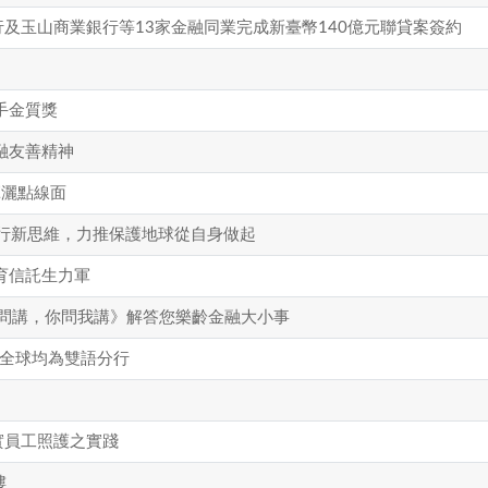
及玉山商業銀行等13家金融同業完成新臺幣140億元聯貸案簽約
手金質獎
融友善精神
揮灑點線面
行新思維，力推保護地球從自身做起
育信託生力軍
臺銀問講，你問我講》解答您樂齡金融大小事
5全球均為雙語分行
實員工照護之實踐
樓