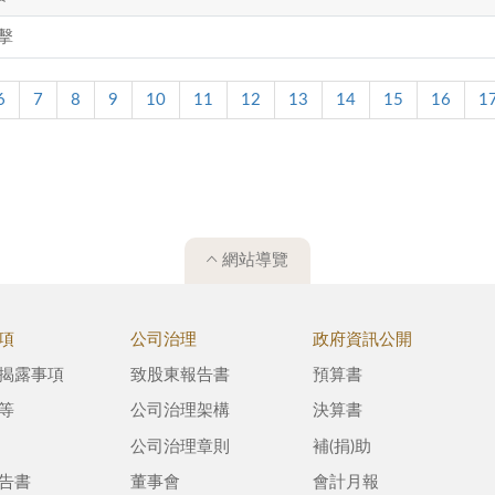
擊
6
7
8
9
10
11
12
13
14
15
16
1
網站導覽
項
公司治理
政府資訊公開
揭露事項
致股東報告書
預算書
等
公司治理架構
決算書
公司治理章則
補(捐)助
告書
董事會
會計月報