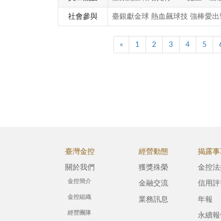
社會參與
臺銀獻金球 熱血飆球技 強棒愛出
«
1
2
3
4
5
臺灣金控
經營動態
揭露事
關於我們
獲獎殊榮
金控法
金控簡介
金融交流
信用評
金控組織
業務訊息
年報
經營團隊
永續報