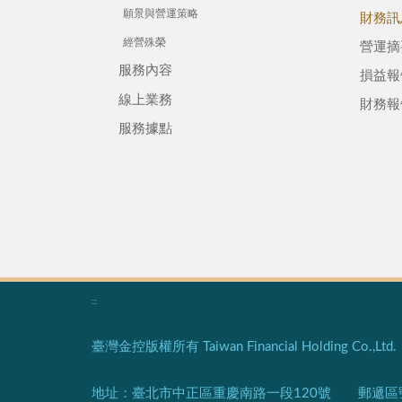
願景與營運策略
財務訊
經營殊榮
營運摘
服務內容
損益報
線上業務
財務報
服務據點
:::
臺灣金控版權所有 Taiwan Financial Holding Co.,Ltd. Al
地址：臺北市中正區重慶南路一段120號 郵遞區號：