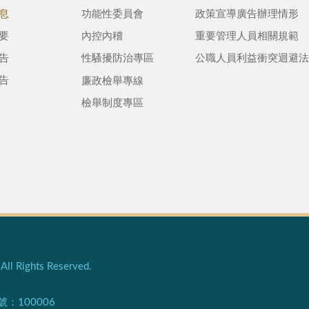
息
功能性委員會
政策宣導廣告辦理情形
要
內控內稽
重要管理人員相關規範
告
性騷擾防治專區
公職人員利益衝突迴避法
告
廉政檢舉專線
檢舉制度專區
l Rights Reserved.
100006